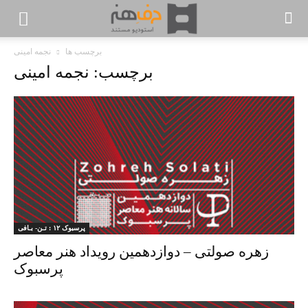
برچسب ها
نجمه امینی
برچسب: نجمه امینی
پرسبوک ۱۲ : تـن- بـافی
زهره صولتی – دوازدهمین رویداد هنر معاصر
پرسبوک