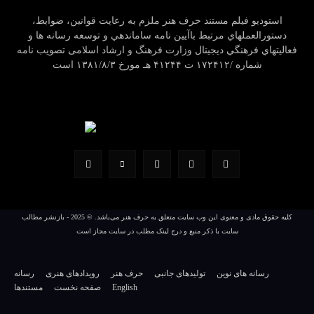
استودیو فیلم مستند حرف هنر ملزم به رعایت قوانين، ضوابط،
دستورالعملهاي مرتبط باآيين نامه ساماندهي و توسعه رسانه ها و
فعاليتهاي فرهنگي ديجيتال وزارت فرهنگ و ارشاد اسلامی تصویب نامه
شماره /۱۷۲۴۱۲ ت ۴۱۲۴۴ هـ مورخ ۱۳۸۱/۸/۳ است
کلیه حقوق مادی و معنوی این وب سایت متعلق به حرف هنر می‌باشد. © 2025 - بازنشر مطالب
سایت با ذکر منبع و درج لینک مطلب در سایت مجاز است
رسانه های نوین
تولیدهای جانبی
حرف هنر
رویدادهای هنری
رسانه
English
صفحه نخست
مستندها