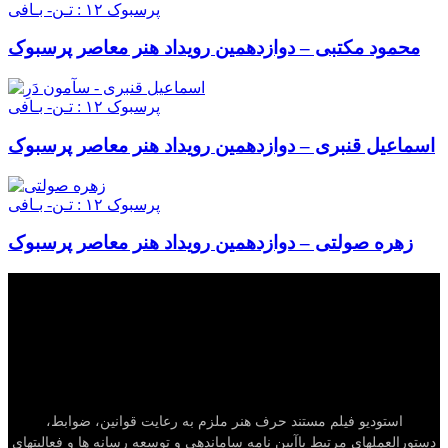
پرسبوک ۱۲ : تـن- بـافی
محمود مکتبی – دوازدهمین رویداد هنر معاصر پرسبوک
پرسبوک ۱۲ : تـن- بـافی
اسماعیل قنبری – دوازدهمین رویداد هنر معاصر پرسبوک
پرسبوک ۱۲ : تـن- بـافی
زهره صولتی – دوازدهمین رویداد هنر معاصر پرسبوک
استودیو فیلم مستند حرف هنر ملزم به رعایت قوانين، ضوابط،
دستورالعملهاي مرتبط باآيين نامه ساماندهي و توسعه رسانه ها و فعاليتهاي