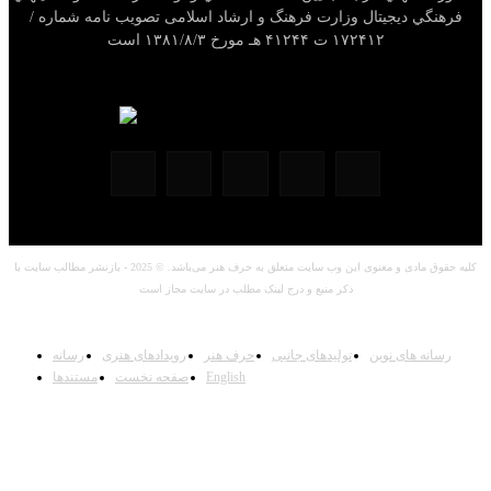
فرهنگي ديجيتال وزارت فرهنگ و ارشاد اسلامی تصویب نامه شماره /
۱۷۲۴۱۲ ت ۴۱۲۴۴ هـ مورخ ۱۳۸۱/۸/۳ است
کلیه حقوق مادی و معنوی این وب سایت متعلق به حرف هنر می‌باشد. © 2025 - بازنشر مطالب سایت با
ذکر منبع و درج لینک مطلب در سایت مجاز است
رسانه های نوین
تولیدهای جانبی
حرف هنر
رویدادهای هنری
رسانه
English
صفحه نخست
مستندها