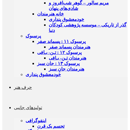
مریم سالور – گوهر شب‌افروز و
شادی‌های پنهان
خانه هنرمندان
خودمعشوق پنداری
گذر از تاریکی – موسسه‌ پژوهشی کودکان
دنیا
پرسبوک
پرسبوک ۱۱ : پسماند صفر
هنرمندان پسماند صفر
پرسبوک ۱۲ : تـن- بـافی
هنرمندان تـن- بـافی
پرسبوک ۱۳ : جان سبز
هنرمندان جانِ سبز
خودمعشوق پنداری
حرف هنر
تولیدهای جانبی
اینفوگرافی
تجسم یک قرن