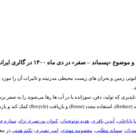
و موضوع «
پسماند – صفر
» در دی ماه ۱۴۰۰ در گالری ایرانشهر تهران برگزار شد.
نونی زمین و بحران های زیست محیطی مدرنیته و تاثیرات آن را مورد
.
پذیری که تولید، دفن، سوزانده یا در آب ها رها می‌شوند را به صفر بر
دارد.
 باباجانی
،
آیدین باقری
،
هدیه توتونچیان
،
کیوان پورنصری نژاد
،
ستاره ح
دیان
،
سمانه مطلبی
،
معصومه مهتدی
،
امیر نصیری
،
تکتم همتی
در معر