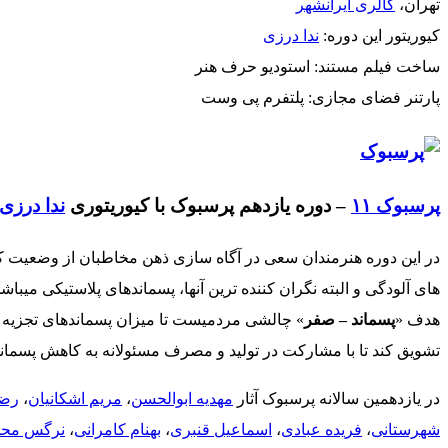
تهران،
گالری ایرانشهر
کیوریتور این دوره:
ندا درزی
ساخت فیلم مستند: استودیو حرف هنر
پارتنر فضای مجازی: پلتفرم پی وست
پرسبوک ۱۱
– دوره یازدهم پرسبوک با کیوریتوری
ندا درزی
در این دوره هنرمندان سعی در آگاه سازی ذهن مخاطبان از وضعیت ک
های آلودگی و البته نگران‌ کننده‌ ترین آنها، پسماندهای پلاستیکی میباشد
هدف «
پسماند – صفر
» چالشی مردمیست تا میزان پسماندهای تجزیه ‌نا
تشویق کند تا با مشارکت در تولید و مصرف مسئولانه به کاهش پسماند (Reduce)، استفاده مجدد (Reuse) و بازیافت (Recycle) کمک کند و باری از دوش زمین بر
در یازدهمین سالانه پرسبوک آثار
مهدیه ابوالحسن
،
مریم اشکانیان
،
رضا
شهرستانی
،
فریده عبادی
،
اسماعیل قنبری
،
بهنام کامرانی
،
نرگس محم