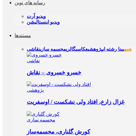
رسانه های نوین
ویدیو آرت
ویدیو اینستالیشن
مستندها
همه
بینا رشته ای
پژوهشی
عکاسی
گالری
مجسمه‌ سازی
نقاشی
نقاشی
خسرو خسروی – نقاش
پژوهشی
غزال زارع، افتاد ولی نشکست / اوسفریت
مجسمه‌ سازی
کورش گلناری، مجسمه‌ساز