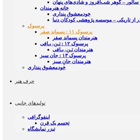
سالور – گوهر شب‌افروز و شادی‌های پنهان
خانه هنرمندان
خودمعشوق پنداری
ر از تاریکی – موسسه‌ پژوهشی کودکان دنیا
پرسبوک
پرسبوک ۱۱ : پسماند صفر
هنرمندان پسماند صفر
پرسبوک ۱۲ : تـن- بـافی
هنرمندان تـن- بـافی
پرسبوک ۱۳ : جان سبز
هنرمندان جانِ سبز
خودمعشوق پنداری
حرف هنر
تولیدهای جانبی
اینفوگرافی
تجسم یک قرن
تیزر نمایشگاه