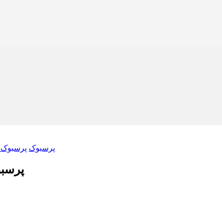
پرسبوک
پرسبوک ۱۱ : پسماند صف
پرسبوک ۱۱ – یازدهمین رویدا