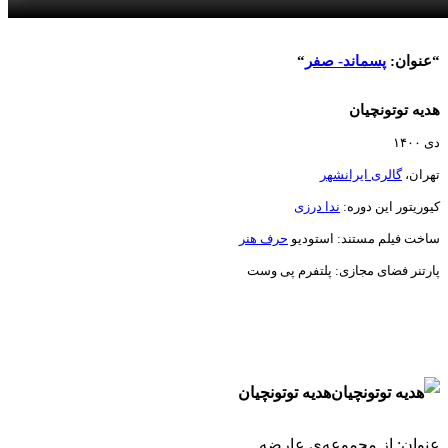
“عنوان:
پسماند- صفر
“
هدیه توتونچیان
دی ۱۴۰۰
تهران،
گالری ایرانشهر
کیوریتور این دوره:
ندا درزی
ساخت فیلم مستند: استودیو
حرف هنر
پارتنر فضای مجازی: پلتفرم پی وست
هدیه توتونچیان
عنوان: از مجموعه‌ی عارضه