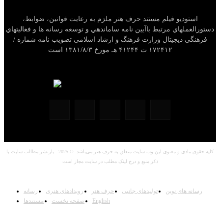
استودیو فیلم مستند حرف هنر ملزم به رعایت قوانين، ضوابط،
دستورالعملهاي مرتبط باآيين نامه ساماندهي و توسعه رسانه ها و فعاليتهاي
فرهنگي ديجيتال وزارت فرهنگ و ارشاد اسلامی تصویب نامه شماره /
۱۷۲۴۱۲ ت ۴۱۲۴۴ هـ مورخ ۱۳۸۱/۸/۳ است
کلیه حقوق مادی و معنوی این وب سایت متعلق به حرف هنر می‌باشد. © 2025 - بازنشر مطالب سایت با
ذکر منبع و درج لینک مطلب در سایت مجاز است
رسانه های نوین
تولیدهای جانبی
حرف هنر
رویدادهای هنری
رسانه
English
صفحه نخست
مستندها