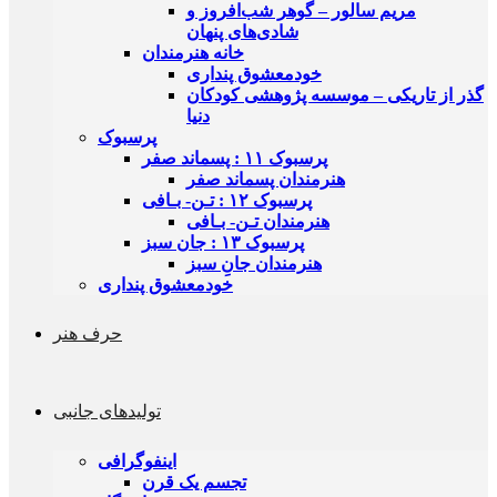
مریم سالور – گوهر شب‌افروز و
شادی‌های پنهان
خانه هنرمندان
خودمعشوق پنداری
گذر از تاریکی – موسسه‌ پژوهشی کودکان
دنیا
پرسبوک
پرسبوک ۱۱ : پسماند صفر
هنرمندان پسماند صفر
پرسبوک ۱۲ : تـن- بـافی
هنرمندان تـن- بـافی
پرسبوک ۱۳ : جان سبز
هنرمندان جانِ سبز
خودمعشوق پنداری
حرف هنر
تولیدهای جانبی
اینفوگرافی
تجسم یک قرن