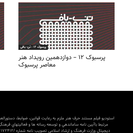
پرسبوک ۱۲ : تـن- بـافی
پرسبوک ۱۲ – دوازدهمین رویداد هنر
معاصر پرسبوک
استودیو فیلم مستند حرف هنر ملزم به رعایت قوانين، ضوابط، دستورالعم
مرتبط باآيين نامه ساماندهي و توسعه رسانه ها و فعاليتهاي فرهنگ
ديجيتا