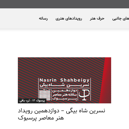
های جانبی
حرف هنر
رویدادهای هنری
رسانه
پرسبوک ۱۲ : تـن- بـافی
نسرین شاه بیگی – دوازدهمین رویداد
هنر معاصر پرسبوک