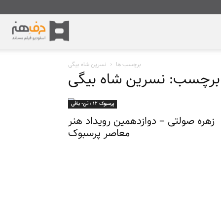
مستندهای
برچسب ها
نسرین شاه بیگی
هنری
برچسب: نسرین شاه بیگی
–
پرسبوک ۱۲ : تـن- بـافی
زهره صولتی – دوازدهمین رویداد هنر
معاصر پرسبوک
حرف
هنر